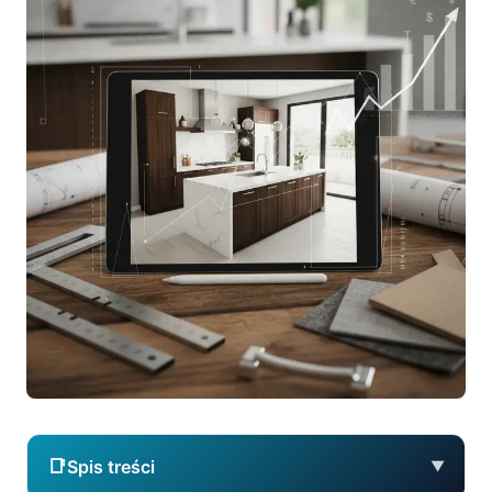
📑
Spis treści
▼