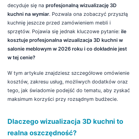
4. Dodatkowe usługi i elementy interaktywne
decyduje się na
profesjonalną wizualizację 3D
kuchni na wymiar
. Pozwala ona zobaczyć przyszłą
5. Doświadczenie projektanta i renoma
kuchnię jeszcze przed zamówieniem mebli i
salonu
sprzętów. Pojawia się jednak kluczowe pytanie:
ile
6. Liczba wliczonych poprawek
kosztuje profesjonalna wizualizacja 3D kuchni w
salonie meblowym w 2026 roku i co dokładnie jest
7. Lokalizacja salonu meblowego
w tej cenie?
Co zazwyczaj jest w cenie profesjonalnej
W tym artykule znajdziesz szczegółowe omówienie
wizualizacji 3D?
kosztów, zakresu usług, możliwych dodatków oraz
Co zazwyczaj nie jest w cenie wizualizacji
tego, jak świadomie podejść do tematu, aby zyskać
3D?
maksimum korzyści przy rozsądnym budżecie.
Widełki cenowe wizualizacji 3D kuchni na
2026 rok
Dlaczego wizualizacja 3D kuchni to
1. Podstawowa wizualizacja 3D (często przy
realna oszczędność?
zamówieniu kuchni)