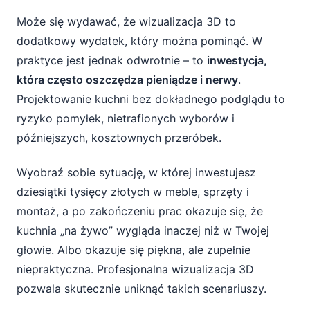
Może się wydawać, że wizualizacja 3D to
2. Standardowa profesjonalna wizualizacja
dodatkowy wydatek, który można pominąć. W
3D
praktyce jest jednak odwrotnie – to
inwestycja,
3. Zaawansowana wizualizacja z elementami
która często oszczędza pieniądze i nerwy
.
fotorealizmu
Projektowanie kuchni bez dokładnego podglądu to
ryzyko pomyłek, nietrafionych wyborów i
4. Ekskluzywna wizualizacja high-end
późniejszych, kosztownych przeróbek.
Jak wynegocjować dobrą cenę i najlepszy
Wyobraź sobie sytuację, w której inwestujesz
zakres wizualizacji?
dziesiątki tysięcy złotych w meble, sprzęty i
Jak podejść do wizualizacji 3D jak do
montaż, a po zakończeniu prac okazuje się, że
ważnego zakupu online?
kuchnia „na żywo” wygląda inaczej niż w Twojej
głowie. Albo okazuje się piękna, ale zupełnie
niepraktyczna. Profesjonalna wizualizacja 3D
pozwala skutecznie uniknąć takich scenariuszy.