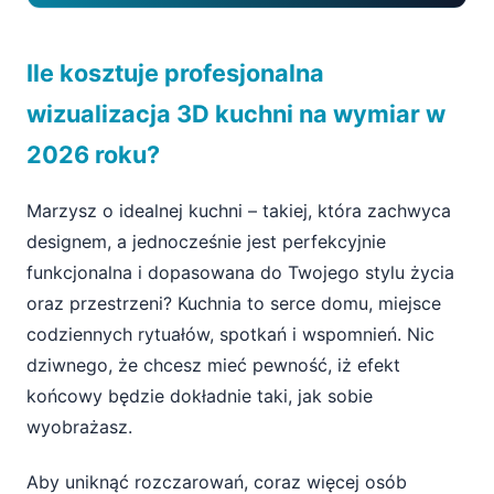
Ile kosztuje profesjonalna wizualizacja 3D
Ile kosztuje profesjonalna
kuchni na wymiar w 2026 roku?
wizualizacja 3D kuchni na wymiar w
Dlaczego wizualizacja 3D kuchni to realna
2026 roku?
oszczędność?
Czym jest „profesjonalna” wizualizacja 3D
Marzysz o idealnej kuchni – takiej, która zachwyca
kuchni?
designem, a jednocześnie jest perfekcyjnie
funkcjonalna i dopasowana do Twojego stylu życia
Co wpływa na koszt wizualizacji 3D kuchni
oraz przestrzeni? Kuchnia to serce domu, miejsce
w 2026 roku?
codziennych rytuałów, spotkań i wspomnień. Nic
1. Skomplikowanie projektu kuchni
dziwnego, że chcesz mieć pewność, iż efekt
końcowy będzie dokładnie taki, jak sobie
2. Poziom realizmu i detalu
wyobrażasz.
3. Liczba ujęć i widoków specjalnych
Aby uniknąć rozczarowań, coraz więcej osób