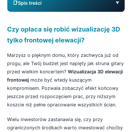
📑
Spis treści
▼
Czy opłaca się robić wizualizację 3D tylko
Czy opłaca się robić wizualizację 3D
frontowej elewacji?
tylko frontowej elewacji?
Po co w ogóle wizualizacja 3D elewacji?
Marzysz o pięknym domu, który zachwyca już od
Ograniczony budżet – codzienność
progu, ale Twój budżet jest napięty jak struna gitary
polskiego inwestora
przed wielkim koncertem?
Wizualizacja 3D elewacji
Zalety i wady wizualizacji tylko frontowej
frontowej
może być wtedy kuszącym
ściany
kompromisem. Pozwala zobaczyć efekt końcowy
jeszcze przed rozpoczęciem prac, przy niższym
Zalety wizualizacji tylko frontu
koszcie niż pełne opracowanie wszystkich ścian.
Wady i ograniczenia wizualizacji tylko frontu
Wielu inwestorów zastanawia się, czy przy
Kiedy wizualizacja tylko frontu to naprawdę
ograniczonych środkach warto inwestować choćby