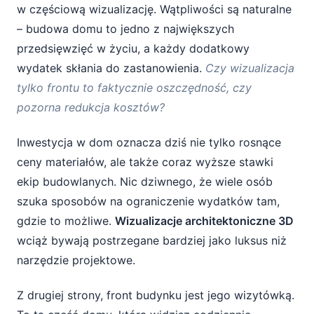
dobry pomysł?
w częściową wizualizację. Wątpliwości są naturalne
– budowa domu to jedno z największych
Remont istniejącej elewacji przy niskim
przedsięwzięć w życiu, a każdy dodatkowy
budżecie
wydatek skłania do zastanowienia.
Czy wizualizacja
Konieczność szybkiego wyboru kluczowych
tylko frontu to faktycznie oszczędność, czy
materiałów
pozorna redukcja kosztów?
Testowanie odważnych lub nietypowych
Inwestycja w dom oznacza dziś nie tylko rosnące
rozwiązań
ceny materiałów, ale także coraz wyższe stawki
Wstępna prezentacja koncepcji innym
ekip budowlanych. Nic dziwnego, że wiele osób
osobom
szuka sposobów na ograniczenie wydatków tam,
gdzie to możliwe.
Wizualizacje architektoniczne 3D
Gdy budżet jest minimalny, a wątpliwości
ogromne
wciąż bywają postrzegane bardziej jako luksus niż
narzędzie projektowe.
Jak maksymalnie wykorzystać wizualizację
Z drugiej strony, front budynku jest jego wizytówką.
samego frontu?