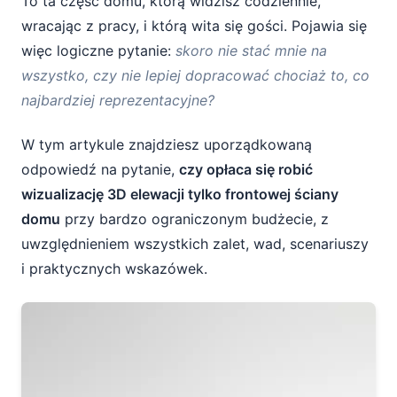
To ta część domu, którą widzisz codziennie,
1. Dostarcz jak najwięcej konkretnych
wracając z pracy, i którą wita się gości. Pojawia się
informacji
więc logiczne pytanie:
skoro nie stać mnie na
2. Omów kontekst pozostałych elewacji
wszystko, czy nie lepiej dopracować chociaż to, co
najbardziej reprezentacyjne?
3. Poproś o 2–3 warianty kolorystyczne
W tym artykule znajdziesz uporządkowaną
4. Zwróć uwagę na detale techniczne
odpowiedź na pytanie,
czy opłaca się robić
5. Traktuj wizualizację frontu jako „plan A”
wizualizację 3D elewacji tylko frontowej ściany
domu
przy bardzo ograniczonym budżecie, z
Tanie alternatywy i uzupełnienia
uwzględnieniem wszystkich zalet, wad, scenariuszy
wizualizacji frontu
i praktycznych wskazówek.
Tablice inspiracji (moodboardy)
Fizyczne próbki materiałów
Kolorowe rysunki 2D od architekta