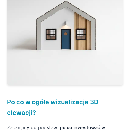
Darmowe lub proste konfiguratory online
Czy wizualizacja tylko frontowej elewacji się
opłaca?
Po co w ogóle wizualizacja 3D
elewacji?
Zacznijmy od podstaw:
po co inwestować w